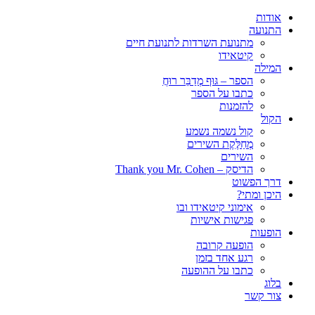
אודות
התנועה
מתנועת השרדות לתנועת חיים
קיטאידו
המילה
הספר –
גּוּף מְדַבֵּר רוּחֲ
כתבו על הספר
להזמנות
הקול
קול נשמה נשמע
מְחַלֶּקֶת השירים
השירים
הדיסק – Thank you Mr. Cohen
דרך הפשוט
היכן ומתי?
אימוני קיטאידו ובו
פגישות אישיות
הופעות
הופעה קרובה
רגע אחד בזמן
כתבו על ההופעה
בלוג
צור קשר